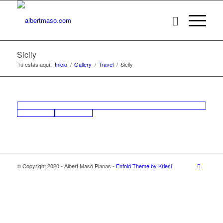
Sicily
Tú estás aquí:
Inicio
/
Gallery
/
Travel
/
Sicily
© Copyright 2020 - Albert Masó Planas -
Enfold Theme by Kriesi