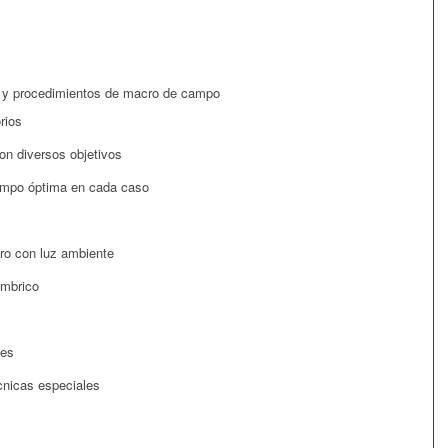
s y procedimientos de macro de campo
rios
con diversos objetivos
campo óptima en cada caso
cro con luz ambiente
ámbrico
les
cnicas especiales